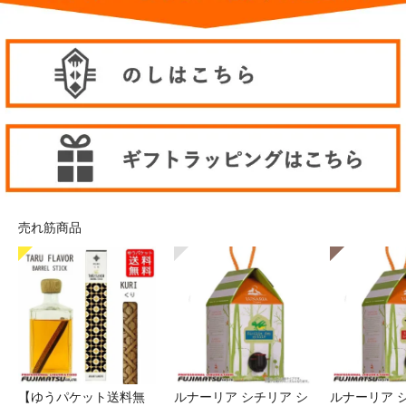
売れ筋商品
【ゆうパケット送料無
ルナーリア シチリア シ
ルナーリア 