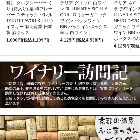
料】 タルフレーバー く
チリア グリッロ 白ワイ
チリア ネロ
り (箱入り) 栗 樽フレー
ン 3L LUNARIA SICILLA
ラ 赤ワイン 
バー スティック バレル
GRILLO（オーガニック
LUNARIA SIC
TARU FLAVOR KURI ウ
ワイン パックワイン
NERO DAV
イスキー 有明産業 日本
BIB バックインボックス
ガニックワイ
製 酒グッズ
辛口 白ワイン ）
ワイン BIB
ボックス 赤
1,090円(税込1,199円)
4,125円(税込4,538円)
4,125円(税込