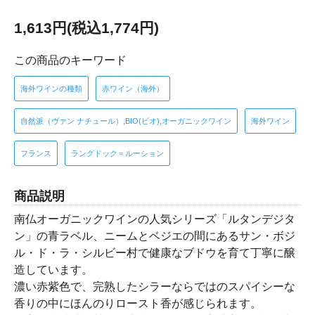
1,613円(税込1,774円)
この商品のキーワード
海外ワインの種類
赤ワイン（海外）
自然派（ヴァン ナチュール）,BIO(ビオ),オーガニックワイン
海外ワイン
フランス
ラングドック＝ルーション
商品説明
南仏オーガニックワインの人気シリーズ「ルタンデジタ
ン」の青ラベル、ニームとベジエの間にあるサン・ボジ
ル・ド・ラ・シルビー村で健康なブドウを育て丁寧に醸
造しています。
濃い赤紫色で、完熟したシラーならではのスパイシーな
香りの中にほんのりロースト香が感じられます。