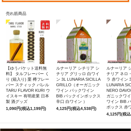
売れ筋商品
【ゆうパケット送料無
ルナーリア シチリア シ
ルナーリア 
料】 タルフレーバー く
チリア グリッロ 白ワイ
チリア ネロ
り (箱入り) 栗 樽フレー
ン 3L LUNARIA SICILLA
ラ 赤ワイン 
バー スティック バレル
GRILLO（オーガニック
LUNARIA SIC
TARU FLAVOR KURI ウ
ワイン パックワイン
NERO DAV
イスキー 有明産業 日本
BIB バックインボックス
ガニックワイ
製 酒グッズ
辛口 白ワイン ）
ワイン BIB
ボックス 赤
1,090円(税込1,199円)
4,125円(税込4,538円)
4,125円(税込