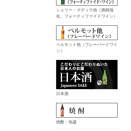
シェリー・マディラ他（酒精強
化、フォーティファイドワイン）
ベルモット他（フレーバードワイ
ン）
日本酒
焼酎・泡盛