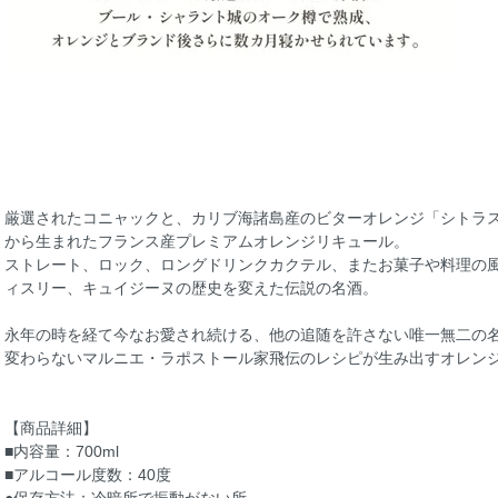
厳選されたコニャックと、カリブ海諸島産のビターオレンジ「シトラス
から生まれたフランス産プレミアムオレンジリキュール。
ストレート、ロック、ロングドリンクカクテル、またお菓子や料理の
ィスリー、キュイジーヌの歴史を変えた伝説の名酒。
永年の時を経て今なお愛され続ける、他の追随を許さない唯一無二の名酒
変わらないマルニエ・ラポストール家飛伝のレシピが生み出すオレン
【商品詳細】
■内容量：700ml
■アルコール度数：40度