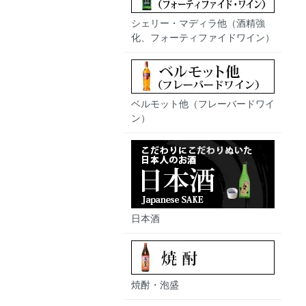
シェリー・マディラ他（酒精強
化、フォーティファイドワイン）
ベルモット他（フレーバードワイ
ン）
日本酒
焼酎・泡盛