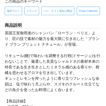
この商品のキーワード
海外ワイン
フランス
バー・ナイト系向け商品
X'mas Collection
商品説明
英国王室御用達のシャンパン「ローラン・ペリエ」よ
り、匠の技で素材の魅力を最大限に引き出した「ブラン
ド ブラン ブリュット ナチュール」が登場。
リキュール(糖)で味わいを調整する行程(ドサージュ)を行
わないことで、厳選した良質なシャルドネの素材本来の
特長である生き生きとしたミネラル感のある香りや、柑
橘を思わせるアロマを引き出しています。
ギュッとレモンを搾ったように香り立つフレッシュな余
韻は、塩で味わう天ぷらや、スズキのクルート仕立てな
どの魚介を使ったお料理によく合います。
【商品詳細】