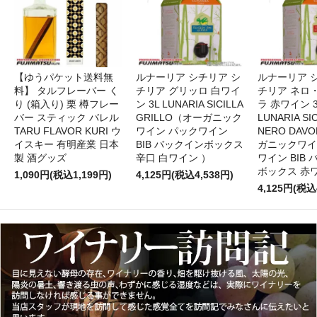
【ゆうパケット送料無
ルナーリア シチリア シ
ルナーリア 
料】 タルフレーバー く
チリア グリッロ 白ワイ
チリア ネロ
り (箱入り) 栗 樽フレー
ン 3L LUNARIA SICILLA
ラ 赤ワイン 
バー スティック バレル
GRILLO（オーガニック
LUNARIA SIC
TARU FLAVOR KURI ウ
ワイン パックワイン
NERO DAV
イスキー 有明産業 日本
BIB バックインボックス
ガニックワイ
製 酒グッズ
辛口 白ワイン ）
ワイン BIB
ボックス 赤
1,090円(税込1,199円)
4,125円(税込4,538円)
4,125円(税込