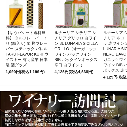
【ゆうパケット送料無
ルナーリア シチリア シ
ルナーリア 
料】 タルフレーバー く
チリア グリッロ 白ワイ
チリア ネロ
り (箱入り) 栗 樽フレー
ン 3L LUNARIA SICILLA
ラ 赤ワイン 
バー スティック バレル
GRILLO（オーガニック
LUNARIA SIC
TARU FLAVOR KURI ウ
ワイン パックワイン
NERO DAV
イスキー 有明産業 日本
BIB バックインボックス
ガニックワイ
製 酒グッズ
辛口 白ワイン ）
ワイン BIB
ボックス 赤
1,090円(税込1,199円)
4,125円(税込4,538円)
4,125円(税込