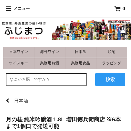
0
メニュー
日本ワイン
海外ワイン
日本酒
焼酎
ウイスキー
業務用お酒
業務用食品
ラッピング
検索
日本酒
月の桂 純米吟醸酒 1.8L 増田徳兵衛商店 ※6本
まで1個口で発送可能