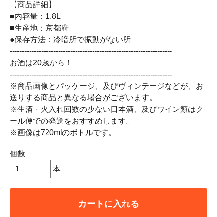
【商品詳細】
■内容量：1.8L
■生産地：京都府
●保存方法：冷暗所で振動がない所
-------------------------------------------------------------------
お酒は20歳から！
-------------------------------------------------------------------
※商品画像とパッケージ、及びヴィンテージなどが、お
送りする商品と異なる場合がございます。
※生酒・火入れ回数の少ない日本酒、及びワイン類はク
ール便での発送をおすすめします。
※画像は720mlのボトルです。
個数
本
カートに入れる