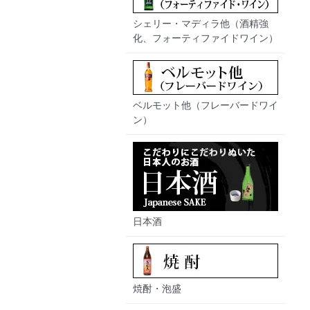
シェリー・マディラ他（酒精強
化、フォーティファイドワイン）
ベルモット他（フレーバードワイ
ン）
日本酒
焼酎・泡盛