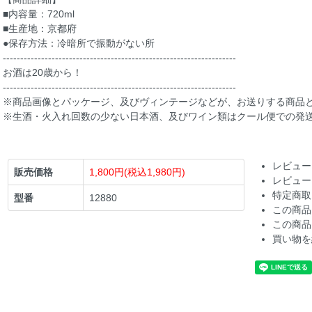
■内容量：720ml
■生産地：京都府
●保存方法：冷暗所で振動がない所
-------------------------------------------------------------------
お酒は20歳から！
-------------------------------------------------------------------
※商品画像とパッケージ、及びヴィンテージなどが、お送りする商品
※生酒・火入れ回数の少ない日本酒、及びワイン類はクール便での発
レビュー
販売価格
1,800円(税込1,980円)
レビュー
特定商取
型番
12880
この商品
この商品
買い物を