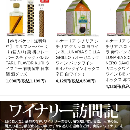
【ゆうパケット送料無
ルナーリア シチリア シ
ルナーリア 
料】 タルフレーバー く
チリア グリッロ 白ワイ
チリア ネロ
り (箱入り) 栗 樽フレー
ン 3L LUNARIA SICILLA
ラ 赤ワイン 
バー スティック バレル
GRILLO（オーガニック
LUNARIA SIC
TARU FLAVOR KURI ウ
ワイン パックワイン
NERO DAV
イスキー 有明産業 日本
BIB バックインボックス
ガニックワイ
製 酒グッズ
辛口 白ワイン ）
ワイン BIB
ボックス 赤
1,090円(税込1,199円)
4,125円(税込4,538円)
4,125円(税込