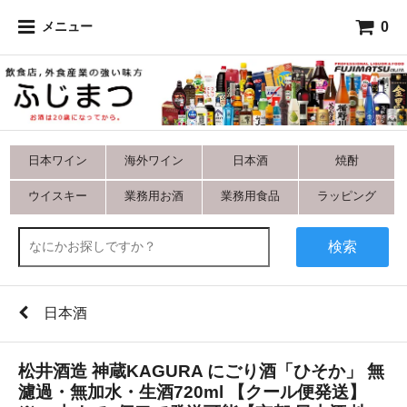
0
メニュー
日本ワイン
海外ワイン
日本酒
焼酎
ウイスキー
業務用お酒
業務用食品
ラッピング
検索
日本酒
松井酒造 神蔵KAGURA にごり酒「ひそか」 無
濾過・無加水・生酒720ml 【クール便発送】