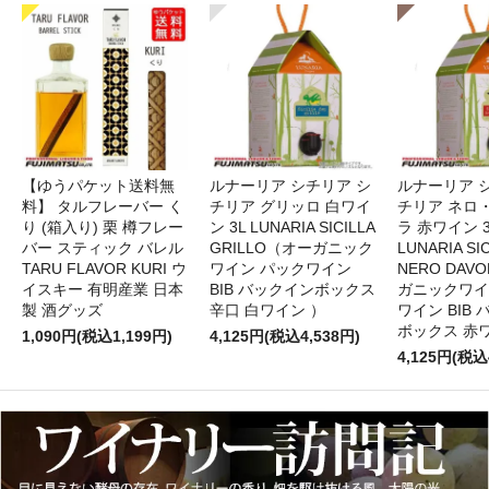
【ゆうパケット送料無
ルナーリア シチリア シ
ルナーリア 
料】 タルフレーバー く
チリア グリッロ 白ワイ
チリア ネロ
り (箱入り) 栗 樽フレー
ン 3L LUNARIA SICILLA
ラ 赤ワイン 
バー スティック バレル
GRILLO（オーガニック
LUNARIA SIC
TARU FLAVOR KURI ウ
ワイン パックワイン
NERO DAV
イスキー 有明産業 日本
BIB バックインボックス
ガニックワイ
製 酒グッズ
辛口 白ワイン ）
ワイン BIB
ボックス 赤
1,090円(税込1,199円)
4,125円(税込4,538円)
4,125円(税込