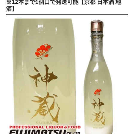
※12本まで1個口で発送可能【京都 日本酒 地
酒】