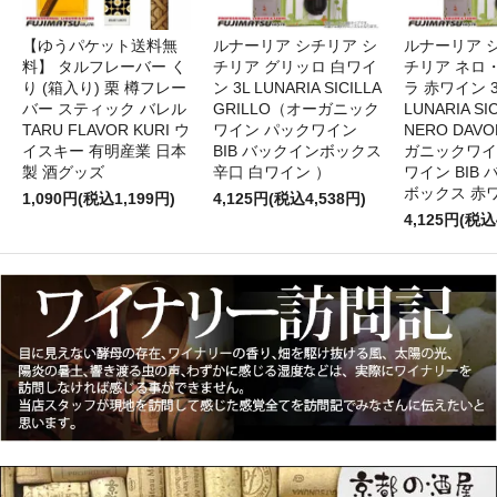
【ゆうパケット送料無
ルナーリア シチリア シ
ルナーリア 
料】 タルフレーバー く
チリア グリッロ 白ワイ
チリア ネロ
り (箱入り) 栗 樽フレー
ン 3L LUNARIA SICILLA
ラ 赤ワイン 
バー スティック バレル
GRILLO（オーガニック
LUNARIA SIC
TARU FLAVOR KURI ウ
ワイン パックワイン
NERO DAV
イスキー 有明産業 日本
BIB バックインボックス
ガニックワイ
製 酒グッズ
辛口 白ワイン ）
ワイン BIB
ボックス 赤
1,090円(税込1,199円)
4,125円(税込4,538円)
4,125円(税込