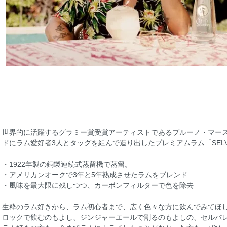
世界的に活躍するグラミー賞受賞アーティストであるブルーノ・マー
ドにラム愛好者3人とタッグを組んで造り出したプレミアムラム「SELV
・1922年製の銅製連続式蒸留機で蒸留。
・アメリカンオークで3年と5年熟成させたラムをブレンド
・風味を最大限に残しつつ、カーボンフィルターで色を除去
生粋のラム好きから、ラム初心者まで、広く色々な方に飲んでみてほ
ロックで飲むのもよし、ジンジャーエールで割るのもよしの、セルバ