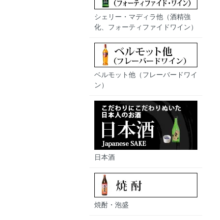
シェリー・マディラ他（酒精強
化、フォーティファイドワイン）
ベルモット他（フレーバードワイ
ン）
日本酒
焼酎・泡盛