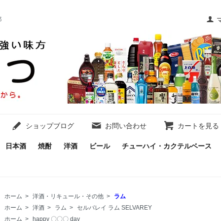
都
ショップブログ
お問い合わせ
カートを見る
日本酒
焼酎
洋酒
ビール
チューハイ・カクテルベース
ホーム
>
洋酒・リキュール・その他
>
ラム
ホーム
>
洋酒
>
ラム
>
セルバレイ ラム SELVAREY
ホーム
>
happy 〇〇〇 day