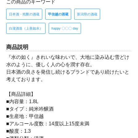
この商品のキーワード
日本酒・焼酎の酒蔵
甲信越の酒蔵
新潟県の酒蔵
白瀧酒造（上善如水）
happy 〇〇〇 day
商品説明
『水の如く』きれいな味わいで、大地に染み込む雪どけ
水のように、優しく人の心を潤す存在。
日本酒の良さを発信し続けるブランドであり続けたいと
考えております。
【商品詳細】
■内容量：1.8L
■タイプ：純米吟醸酒
■生産地：甲信越
■アルコール度数：14度以上15度未満
■酸度：1.3