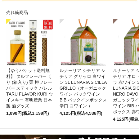
売れ筋商品
【ゆうパケット送料無
ルナーリア シチリア シ
ルナーリア 
料】 タルフレーバー く
チリア グリッロ 白ワイ
チリア ネロ
り (箱入り) 栗 樽フレー
ン 3L LUNARIA SICILLA
ラ 赤ワイン 
バー スティック バレル
GRILLO（オーガニック
LUNARIA SIC
TARU FLAVOR KURI ウ
ワイン パックワイン
NERO DAV
イスキー 有明産業 日本
BIB バックインボックス
ガニックワイ
製 酒グッズ
辛口 白ワイン ）
ワイン BIB
ボックス 赤
1,090円(税込1,199円)
4,125円(税込4,538円)
4,125円(税込