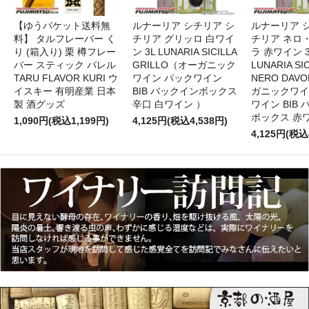
【ゆうパケット送料無
ルナーリア シチリア シ
ルナーリア 
料】 タルフレーバー く
チリア グリッロ 白ワイ
チリア ネロ
り (箱入り) 栗 樽フレー
ン 3L LUNARIA SICILLA
ラ 赤ワイン 
バー スティック バレル
GRILLO（オーガニック
LUNARIA SIC
TARU FLAVOR KURI ウ
ワイン パックワイン
NERO DAV
イスキー 有明産業 日本
BIB バックインボックス
ガニックワイ
製 酒グッズ
辛口 白ワイン ）
ワイン BIB
ボックス 赤
1,090円(税込1,199円)
4,125円(税込4,538円)
4,125円(税込