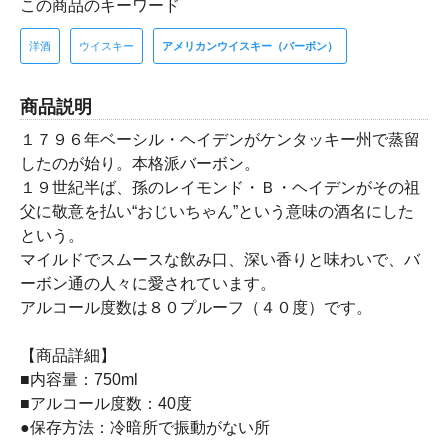
この商品のキーワード
洋酒
ウイスキー
アメリカンウイスキー（バーボン）
商品説明
１７９６年ベーシル・ヘイデンがケンタッキー州で蒸留
したのが始り。本格派バーボン。
１９世紀半ば、孫のレイモンド・Ｂ・ヘイデンがその祖
父に敬意を払い“おじいちゃん”という意味の酒名にした
という。
マイルドでスムースな飲み口、深い香りと味わいで、バ
ーボン通の人々に愛されています。
アルコール度数は８０プルーフ（４０度）です。
【商品詳細】
■内容量：750ml
■アルコール度数：40度
●保存方法：冷暗所で振動がない所