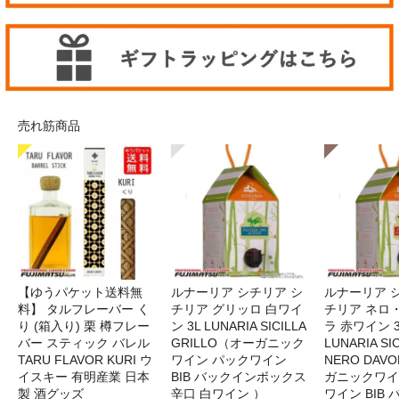
売れ筋商品
【ゆうパケット送料無
ルナーリア シチリア シ
ルナーリア 
料】 タルフレーバー く
チリア グリッロ 白ワイ
チリア ネロ
り (箱入り) 栗 樽フレー
ン 3L LUNARIA SICILLA
ラ 赤ワイン 
バー スティック バレル
GRILLO（オーガニック
LUNARIA SIC
TARU FLAVOR KURI ウ
ワイン パックワイン
NERO DAV
イスキー 有明産業 日本
BIB バックインボックス
ガニックワイ
製 酒グッズ
辛口 白ワイン ）
ワイン BIB