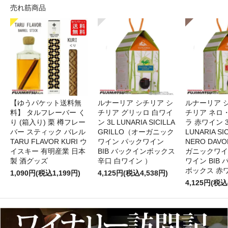
売れ筋商品
【ゆうパケット送料無
ルナーリア シチリア シ
ルナーリア 
料】 タルフレーバー く
チリア グリッロ 白ワイ
チリア ネロ
り (箱入り) 栗 樽フレー
ン 3L LUNARIA SICILLA
ラ 赤ワイン 
バー スティック バレル
GRILLO（オーガニック
LUNARIA SIC
TARU FLAVOR KURI ウ
ワイン パックワイン
NERO DAV
イスキー 有明産業 日本
BIB バックインボックス
ガニックワイ
製 酒グッズ
辛口 白ワイン ）
ワイン BIB
ボックス 赤
1,090円(税込1,199円)
4,125円(税込4,538円)
4,125円(税込