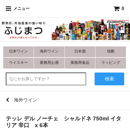
0
メニュー
日本ワイン
海外ワイン
日本酒
焼酎
ウイスキー
業務用お酒
業務用食品
ラッピング
検索
海外ワイン
テッレ デル ノーチェ シャルドネ 750ml イタ
リア 辛口 x 6本