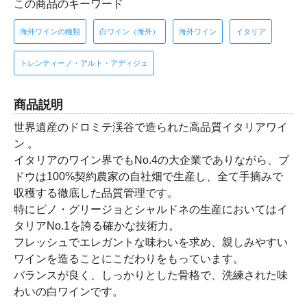
この商品のキーワード
海外ワインの種類
白ワイン（海外）
海外ワイン
イタリア
トレンティーノ・アルト・アディジェ
商品説明
世界遺産のドロミテ渓谷で造られた高品質イタリアワイ
ン 。
イタリアのワイン界でもNo.4の大企業でありながら、ブ
ドウは100%契約農家の自社畑で生産し、全て手摘みで
収穫する徹底した品質管理です。
特にピノ・グリージョとシャルドネの生産においてはイ
タリアNo.1を誇る確かな技術力。
フレッシュでエレガントな味わいを求め、親しみやすい
ワインを造ることにこだわりをもっています。
バランスが良く、しっかりとした骨格で、洗練された味
わいの白ワインです。