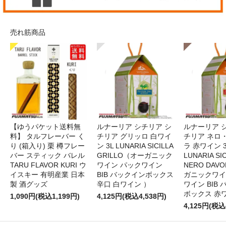
売れ筋商品
【ゆうパケット送料無
ルナーリア シチリア シ
ルナーリア 
料】 タルフレーバー く
チリア グリッロ 白ワイ
チリア ネロ
り (箱入り) 栗 樽フレー
ン 3L LUNARIA SICILLA
ラ 赤ワイン 
バー スティック バレル
GRILLO（オーガニック
LUNARIA SIC
TARU FLAVOR KURI ウ
ワイン パックワイン
NERO DAV
イスキー 有明産業 日本
BIB バックインボックス
ガニックワイ
製 酒グッズ
辛口 白ワイン ）
ワイン BIB
ボックス 赤
1,090円(税込1,199円)
4,125円(税込4,538円)
4,125円(税込