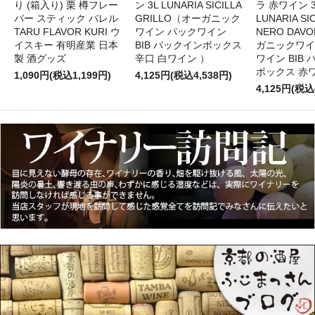
り (箱入り) 栗 樽フレー
ン 3L LUNARIA SICILLA
ラ 赤ワイン 
バー スティック バレル
GRILLO（オーガニック
LUNARIA SIC
TARU FLAVOR KURI ウ
ワイン パックワイン
NERO DAV
イスキー 有明産業 日本
BIB バックインボックス
ガニックワイ
製 酒グッズ
辛口 白ワイン ）
ワイン BIB
ボックス 赤
1,090円(税込1,199円)
4,125円(税込4,538円)
4,125円(税込