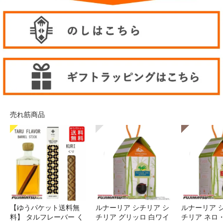
売れ筋商品
【ゆうパケット送料無
ルナーリア シチリア シ
ルナーリア 
料】 タルフレーバー く
チリア グリッロ 白ワイ
チリア ネロ