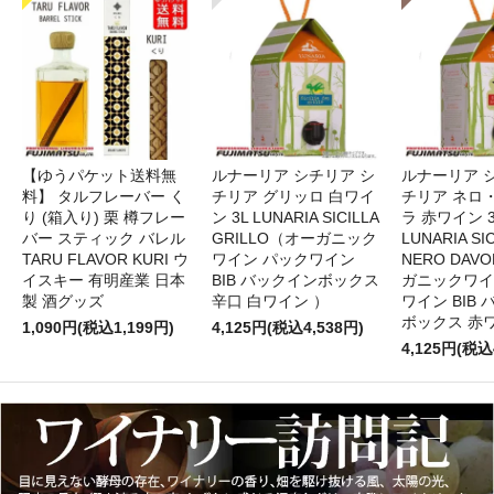
【ゆうパケット送料無
ルナーリア シチリア シ
ルナーリア 
料】 タルフレーバー く
チリア グリッロ 白ワイ
チリア ネロ
り (箱入り) 栗 樽フレー
ン 3L LUNARIA SICILLA
ラ 赤ワイン 
バー スティック バレル
GRILLO（オーガニック
LUNARIA SIC
TARU FLAVOR KURI ウ
ワイン パックワイン
NERO DAV
イスキー 有明産業 日本
BIB バックインボックス
ガニックワイ
製 酒グッズ
辛口 白ワイン ）
ワイン BIB
ボックス 赤
1,090円(税込1,199円)
4,125円(税込4,538円)
4,125円(税込