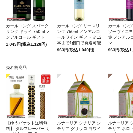
カールユング スパーク
カールユング リースリ
カールユング
リング ドライ 750ml ノ
ング 750ml ノンアルコ
ソーヴィニヨン
ンアルコール ギフト
ールワイン ギフト ※12
赤 ノンアル
本まで1個口で発送可能
ン
1,043円(税込1,126円)
963円(税込1,040円)
963円(税込1,
売れ筋商品
【ゆうパケット送料無
ルナーリア シチリア シ
ルナーリア 
料】 タルフレーバー く
チリア グリッロ 白ワイ
チリア ネロ