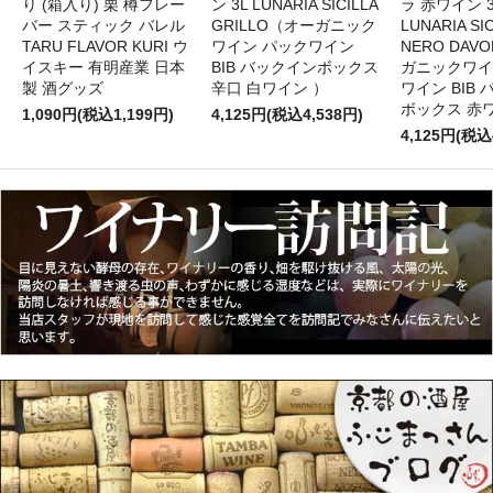
り (箱入り) 栗 樽フレー
ン 3L LUNARIA SICILLA
ラ 赤ワイン 
バー スティック バレル
GRILLO（オーガニック
LUNARIA SIC
TARU FLAVOR KURI ウ
ワイン パックワイン
NERO DAV
イスキー 有明産業 日本
BIB バックインボックス
ガニックワイ
製 酒グッズ
辛口 白ワイン ）
ワイン BIB
ボックス 赤
1,090円(税込1,199円)
4,125円(税込4,538円)
4,125円(税込