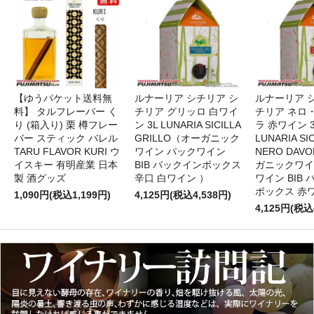
【ゆうパケット送料無
ルナーリア シチリア シ
ルナーリア 
料】 タルフレーバー く
チリア グリッロ 白ワイ
チリア ネロ
り (箱入り) 栗 樽フレー
ン 3L LUNARIA SICILLA
ラ 赤ワイン 
バー スティック バレル
GRILLO（オーガニック
LUNARIA SIC
TARU FLAVOR KURI ウ
ワイン パックワイン
NERO DAV
イスキー 有明産業 日本
BIB バックインボックス
ガニックワイ
製 酒グッズ
辛口 白ワイン ）
ワイン BIB
ボックス 赤
1,090円(税込1,199円)
4,125円(税込4,538円)
4,125円(税込