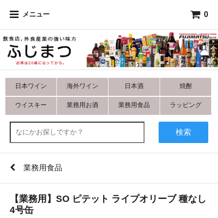
0
メニュー
日本ワイン
海外ワイン
日本酒
焼酎
ウイスキー
業務用お酒
業務用食品
ラッピング
検索
業務用食品
【業務用】SO ピテット ライプオリーブ 種なし
4号缶