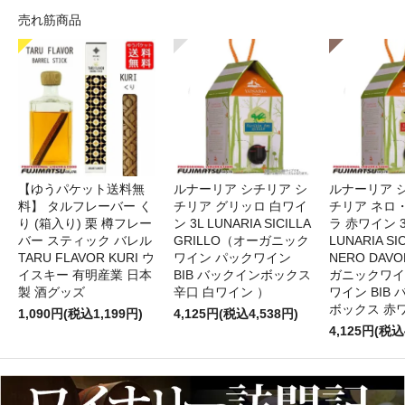
売れ筋商品
【ゆうパケット送料無
ルナーリア シチリア シ
ルナーリア 
料】 タルフレーバー く
チリア グリッロ 白ワイ
チリア ネロ
り (箱入り) 栗 樽フレー
ン 3L LUNARIA SICILLA
ラ 赤ワイン 
バー スティック バレル
GRILLO（オーガニック
LUNARIA SIC
TARU FLAVOR KURI ウ
ワイン パックワイン
NERO DAV
イスキー 有明産業 日本
BIB バックインボックス
ガニックワイ
製 酒グッズ
辛口 白ワイン ）
ワイン BIB
ボックス 赤
1,090円(税込1,199円)
4,125円(税込4,538円)
4,125円(税込