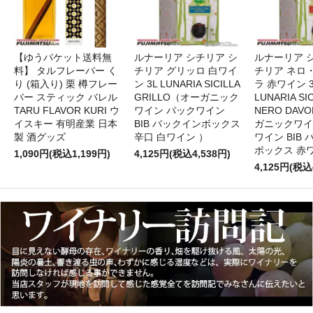
【ゆうパケット送料無
ルナーリア シチリア シ
ルナーリア 
料】 タルフレーバー く
チリア グリッロ 白ワイ
チリア ネロ
り (箱入り) 栗 樽フレー
ン 3L LUNARIA SICILLA
ラ 赤ワイン 
バー スティック バレル
GRILLO（オーガニック
LUNARIA SIC
TARU FLAVOR KURI ウ
ワイン パックワイン
NERO DAV
イスキー 有明産業 日本
BIB バックインボックス
ガニックワイ
製 酒グッズ
辛口 白ワイン ）
ワイン BIB
ボックス 赤
1,090円(税込1,199円)
4,125円(税込4,538円)
4,125円(税込