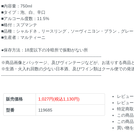
■内容量：750ml
■タイプ：泡、白、辛口
■アルコール度数：11.5%
■格付：スプマンテ
■品種：シャルドネ，リースリング，ソーヴィニヨン・ブラン，グレー
■生産者：マルティーニ
●保存方法：18度以下の冷暗所で振動がない所
-------------------------------------------------------------------
※商品画像とパッケージ、及びヴィンテージなどが、お送りする商品
※生酒・火入れ回数の少ない日本酒、及びワイン類はクール便での発
-------------------------------------------------------------------
レビュー
販売価格
1,027円(税込1,130円)
レビュー
特定商取
型番
119685
この商品
この商品
買い物を