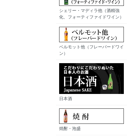
シェリー・マディラ他（酒精強
化、フォーティファイドワイン）
ベルモット他（フレーバードワイ
ン）
日本酒
焼酎・泡盛