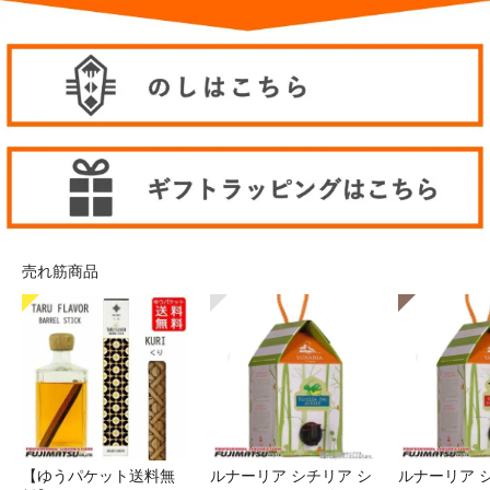
売れ筋商品
【ゆうパケット送料無
ルナーリア シチリア シ
ルナーリア 