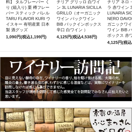
料】 タルフレーバー く
チリア グリッロ 白ワイ
チリア ネロ
り (箱入り) 栗 樽フレー
ン 3L LUNARIA SICILLA
ラ 赤ワイン 
バー スティック バレル
GRILLO（オーガニック
LUNARIA SIC
TARU FLAVOR KURI ウ
ワイン パックワイン
NERO DAV
イスキー 有明産業 日本
BIB バックインボックス
ガニックワイ
製 酒グッズ
辛口 白ワイン ）
ワイン BIB
ボックス 赤
1,090円(税込1,199円)
4,125円(税込4,538円)
4,125円(税込