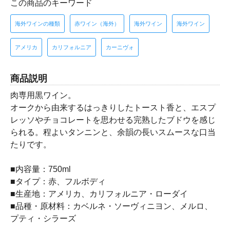
この商品のキーワード
海外ワインの種類
赤ワイン（海外）
海外ワイン
海外ワイン
アメリカ
カリフォルニア
カーニヴォ
商品説明
肉専用黒ワイン。
オークから由来するはっきりしたトースト香と、エスプ
レッソやチョコレートを思わせる完熟したブドウを感じ
られる。程よいタンニンと、余韻の長いスムースな口当
たりです。
■内容量：750ml
■タイプ：赤、フルボディ
■生産地：アメリカ、カリフォルニア・ローダイ
■品種・原材料：カベルネ・ソーヴィニヨン、メルロ、
プティ・シラーズ