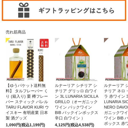
売れ筋商品
【ゆうパケット送料無
ルナーリア シチリア シ
ルナーリア 
料】 タルフレーバー く
チリア グリッロ 白ワイ
チリア ネロ
り (箱入り) 栗 樽フレー
ン 3L LUNARIA SICILLA
ラ 赤ワイン 
バー スティック バレル
GRILLO（オーガニック
LUNARIA SIC
TARU FLAVOR KURI ウ
ワイン パックワイン
NERO DAV
イスキー 有明産業 日本
BIB バックインボックス
ガニックワイ
製 酒グッズ
辛口 白ワイン ）
ワイン BIB
ボックス 赤
1,090円(税込1,199円)
4,125円(税込4,538円)