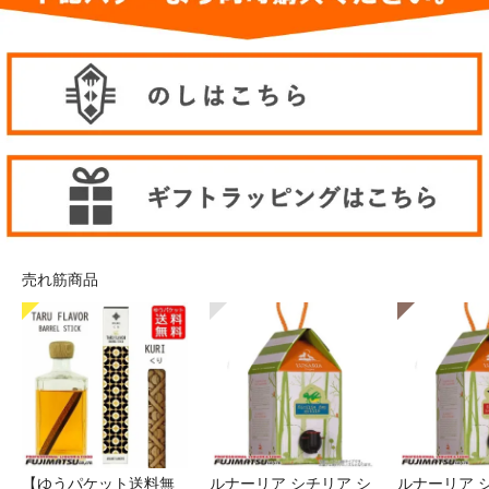
売れ筋商品
【ゆうパケット送料無
ルナーリア シチリア シ
ルナーリア 