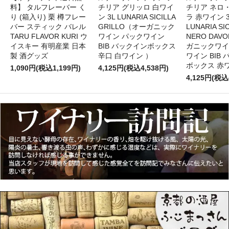
料】 タルフレーバー く
チリア グリッロ 白ワイ
チリア ネロ
り (箱入り) 栗 樽フレー
ン 3L LUNARIA SICILLA
ラ 赤ワイン 
バー スティック バレル
GRILLO（オーガニック
LUNARIA SIC
TARU FLAVOR KURI ウ
ワイン パックワイン
NERO DAV
イスキー 有明産業 日本
BIB バックインボックス
ガニックワイ
製 酒グッズ
辛口 白ワイン ）
ワイン BIB
ボックス 赤
1,090円(税込1,199円)
4,125円(税込4,538円)
4,125円(税込