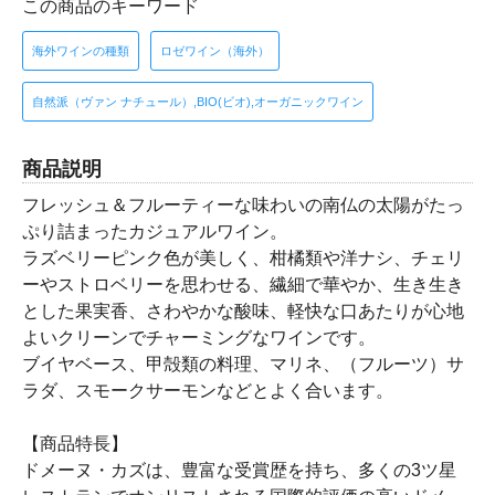
この商品のキーワード
海外ワインの種類
ロゼワイン（海外）
自然派（ヴァン ナチュール）,BIO(ビオ),オーガニックワイン
商品説明
フレッシュ＆フルーティーな味わいの南仏の太陽がたっ
ぷり詰まったカジュアルワイン。
ラズベリーピンク色が美しく、柑橘類や洋ナシ、チェリ
ーやストロベリーを思わせる、繊細で華やか、生き生き
とした果実香、さわやかな酸味、軽快な口あたりが心地
よいクリーンでチャーミングなワインです。
ブイヤベース、甲殻類の料理、マリネ、（フルーツ）サ
ラダ、スモークサーモンなどとよく合います。
【商品特長】
ドメーヌ・カズは、豊富な受賞歴を持ち、多くの3ツ星