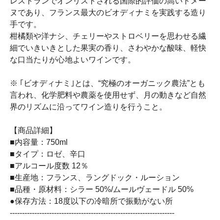
レストランでオンリストされる国際的評価の高いドメー
ヌであり、フランス最大のビオディナミを実践する造り
手です。
柑橘類や洋ナシ、チェリーやストロベリーを思わせる繊
細でいきいきとした果実の香り、さわやかな酸味、軽快
な口当たりが心地よいワインです。
※ ｢ビオディナミ｣とは、“究極のオーガニック農法”とも
言われ、化学肥料や農薬を使用せず、月の動きなど自然
界のリズムに沿ってワイン造りを行うこと。
【商品詳細】
■内容量：750ml
■タイプ：ロゼ、辛口
■アルコール度数 12％
■生産地：フランス、ラングドック・ルーション
■品種・原材料：シラー 50%/ムールヴェードル 50%
●保存方法：18度以下の冷暗所で振動がない所
-------------------------------------------------------------------