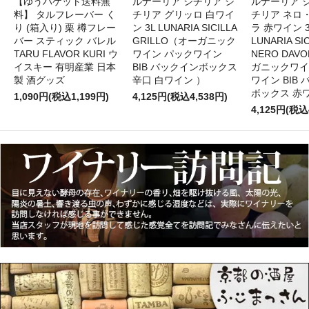
【ゆうパケット送料無
ルナーリア シチリア シ
ルナーリア 
料】 タルフレーバー く
チリア グリッロ 白ワイ
チリア ネロ
り (箱入り) 栗 樽フレー
ン 3L LUNARIA SICILLA
ラ 赤ワイン 
バー スティック バレル
GRILLO（オーガニック
LUNARIA SIC
TARU FLAVOR KURI ウ
ワイン パックワイン
NERO DAV
イスキー 有明産業 日本
BIB バックインボックス
ガニックワイ
製 酒グッズ
辛口 白ワイン ）
ワイン BIB
ボックス 赤
1,090円(税込1,199円)
4,125円(税込4,538円)
4,125円(税込