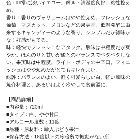
色：非常に淡いイエロー。輝き・清澄度良好。粘性控え
め。
香り：香りのヴォリュームはやや控えめ。フレッシュな
葡萄、マスカット、メロンなどの果実香。低温発酵に由
来するキャンディーのような香り。シンプルだが雑味が
なく好感がもてる。
味：軽快でフレッシュなアタック。酸味は中程度だが爽
やか。ほんのりと甘いが酸とのバランスでベタベタしな
い。果実味は中程度。ライト・ボディの中辛口。フィニ
ッシュはやや短めだがとてもキレがよい。
総評：バランスのよい、軽く可愛らしい白。軽い風味の
魚介料理と、あるいはよく冷やして食前酒に。
【商品詳細】
■内容量：720ml
■タイプ：白、やや甘口
■アルコール度数：11度
■品種・原材料：輸入ぶどう果汁
●保存方法：18度以下の冷暗所で振動がない所