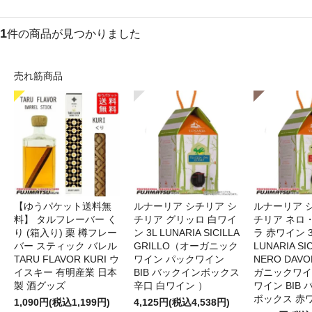
1
件の商品が見つかりました
売れ筋商品
【ゆうパケット送料無
ルナーリア シチリア シ
ルナーリア 
料】 タルフレーバー く
チリア グリッロ 白ワイ
チリア ネロ
り (箱入り) 栗 樽フレー
ン 3L LUNARIA SICILLA
ラ 赤ワイン 
バー スティック バレル
GRILLO（オーガニック
LUNARIA SIC
TARU FLAVOR KURI ウ
ワイン パックワイン
NERO DAV
イスキー 有明産業 日本
BIB バックインボックス
ガニックワイ
製 酒グッズ
辛口 白ワイン ）
ワイン BIB
ボックス 赤
1,090円(税込1,199円)
4,125円(税込4,538円)