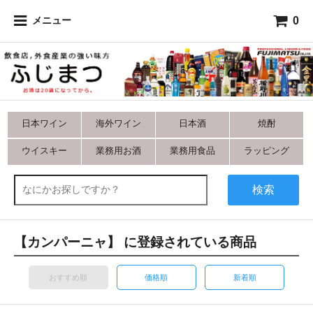
0
メニュー
日本ワイン
海外ワイン
日本酒
焼酎
ウイスキー
業務用お酒
業務用食品
ラッピング
検索
【カンパーニャ】 に登録されている商品
おすすめ順
価格順
新着順