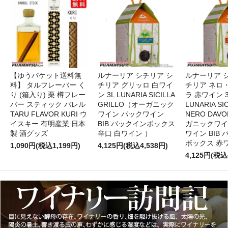
【ゆうパケット送料無
ルナーリア シチリア シ
ルナーリア 
料】 タルフレーバー く
チリア グリッロ 白ワイ
チリア ネロ
り (箱入り) 栗 樽フレー
ン 3L LUNARIA SICILLA
ラ 赤ワイン 
バー スティック バレル
GRILLO（オーガニック
LUNARIA SIC
TARU FLAVOR KURI ウ
ワイン パックワイン
NERO DAV
イスキー 有明産業 日本
BIB バックインボックス
ガニックワイ
製 酒グッズ
辛口 白ワイン ）
ワイン BIB
ボックス 赤
1,090円(税込1,199円)
4,125円(税込4,538円)
4,125円(税込