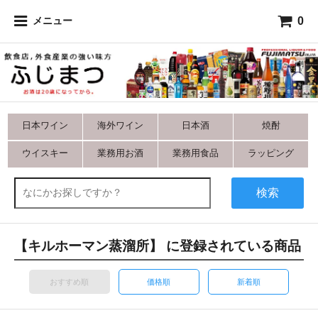
0
メニュー
日本ワイン
海外ワイン
日本酒
焼酎
ウイスキー
業務用お酒
業務用食品
ラッピング
検索
【キルホーマン蒸溜所】 に登録されている商品
おすすめ順
価格順
新着順