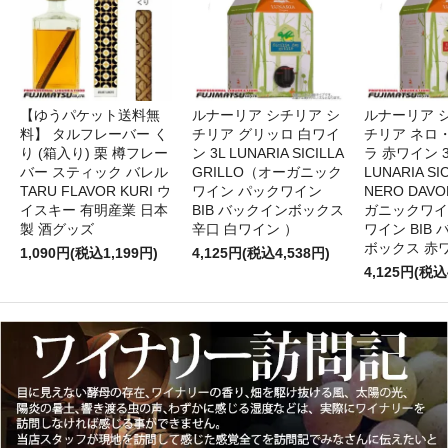
【ゆうパケット送料無
ルナーリア シチリア シ
ルナーリア 
料】 タルフレーバー く
チリア グリッロ 白ワイ
チリア ネロ
り (箱入り) 栗 樽フレー
ン 3L LUNARIA SICILLA
ラ 赤ワイン 
バー スティック バレル
GRILLO（オーガニック
LUNARIA SIC
TARU FLAVOR KURI ウ
ワイン パックワイン
NERO DAV
イスキー 有明産業 日本
BIB バックインボックス
ガニックワイ
製 酒グッズ
辛口 白ワイン ）
ワイン BIB
ボックス 赤
1,090円(税込1,199円)
4,125円(税込4,538円)
4,125円(税込