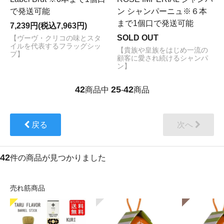
で発送可能
ン シャンパーニュ※６本
まで1個口で発送可能
7,239円(税込7,963円)
SOLD OUT
【ヴーヴ・クリコの味とスタ
イルを代表するフラッグシッ
【貴族や皇族をはじめ一流の
プ】
顧客に愛され続けるシャンパ
ン】
42
25
42
商品中
-
商品
戻る
次へ
42
件の商品が見つかりました
売れ筋商品