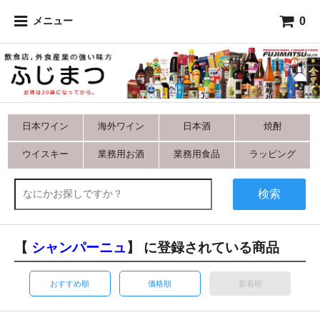
0
メニュー
日本ワイン
海外ワイン
日本酒
焼酎
ウイスキー
業務用お酒
業務用食品
ラッピング
検索
【
シャンパーニュ
】 に登録されている商品
おすすめ順
価格順
新着順