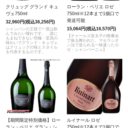
クリュッグ グランド キュ
ローラン・ペリエ ロゼ
ヴェ750ml
750ml※12本まで1個口で
発送可能
32,960円(税込36,256円)
15,064円(税込16,570円)
シャンパンの王様で一度は飲
んでみたい憧れです。 誰に
【チャールズ皇太子の晩餐会
もまねできない究極・至高の
で振る舞われた、マセラシオ
味わいでグランド・キュヴェ
ン法で造られる一味違ったロ
はクリュッグの味とスタイル
ゼ・シャンパーニュ】
を代表するものです。
【期間限定特別価格】ロー
ルイナール ロゼ
ラン・ペリエ グラン・シ
750ml※12本まで1個口で