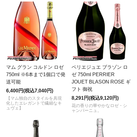
マム グラン コルドン ロゼ
ペリエジュエ ブラゾン ロ
750ml ※6本まで1個口で発
ゼ 750ml PERRIER
送可能
JOUET BLASON ROSE ギ
フト 御祝
6,400円(税込7,040円)
8,291円(税込9,120円)
【マム独自のスタイルを具現
化したエレガントで繊細なキ
花の香りの華やかなロゼ・シ
ュヴェ】
ャンパーニュ。