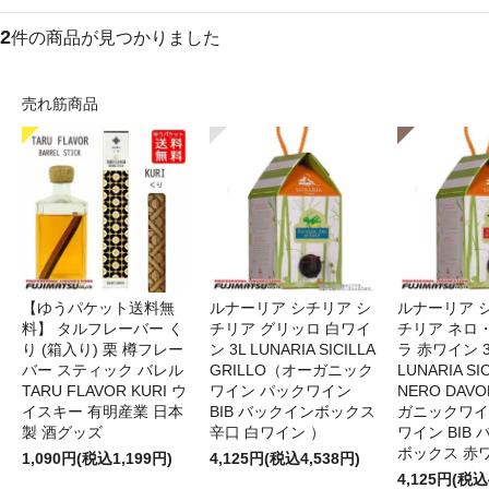
2
件の商品が見つかりました
売れ筋商品
【ゆうパケット送料無
ルナーリア シチリア シ
ルナーリア 
料】 タルフレーバー く
チリア グリッロ 白ワイ
チリア ネロ
り (箱入り) 栗 樽フレー
ン 3L LUNARIA SICILLA
ラ 赤ワイン 
バー スティック バレル
GRILLO（オーガニック
LUNARIA SIC
TARU FLAVOR KURI ウ
ワイン パックワイン
NERO DAV
イスキー 有明産業 日本
BIB バックインボックス
ガニックワイ
製 酒グッズ
辛口 白ワイン ）
ワイン BIB
ボックス 赤
1,090円(税込1,199円)
4,125円(税込4,538円)
4,125円(税込