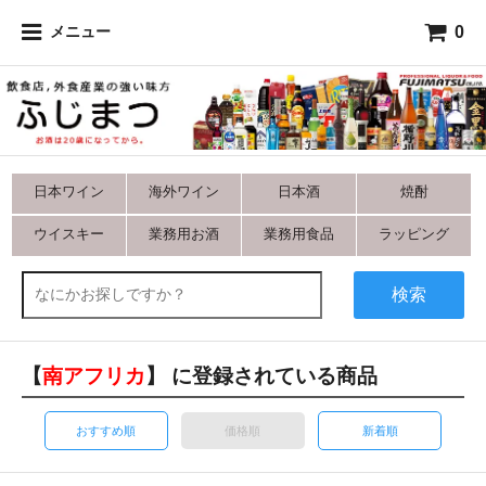
0
メニュー
日本ワイン
海外ワイン
日本酒
焼酎
ウイスキー
業務用お酒
業務用食品
ラッピング
検索
【
南アフリカ
】 に登録されている商品
おすすめ順
価格順
新着順