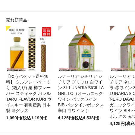
売れ筋商品
【ゆうパケット送料無
ルナーリア シチリア シ
ルナーリア 
料】 タルフレーバー く
チリア グリッロ 白ワイ
チリア ネロ
り (箱入り) 栗 樽フレー
ン 3L LUNARIA SICILLA
ラ 赤ワイン 
バー スティック バレル
GRILLO（オーガニック
LUNARIA SIC
TARU FLAVOR KURI ウ
ワイン パックワイン
NERO DAV
イスキー 有明産業 日本
BIB バックインボックス
ガニックワイ
製 酒グッズ
辛口 白ワイン ）
ワイン BIB
ボックス 赤
1,090円(税込1,199円)
4,125円(税込4,538円)
4,125円(税込