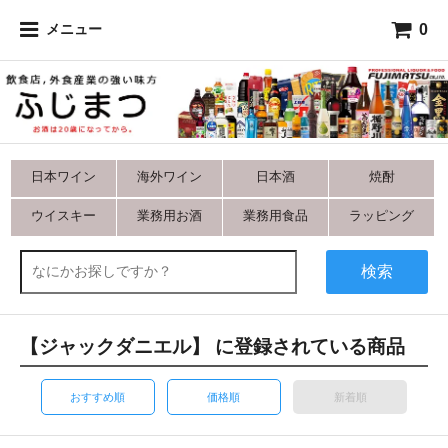
0
メニュー
日本ワイン
海外ワイン
日本酒
焼酎
ウイスキー
業務用お酒
業務用食品
ラッピング
検索
【ジャックダニエル】 に登録されている商品
おすすめ順
価格順
新着順