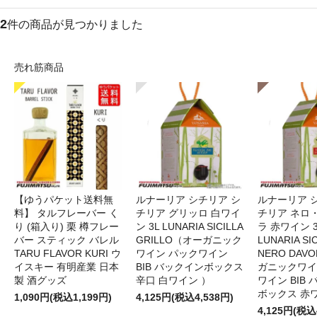
2
件の商品が見つかりました
売れ筋商品
【ゆうパケット送料無
ルナーリア シチリア シ
ルナーリア 
料】 タルフレーバー く
チリア グリッロ 白ワイ
チリア ネロ
り (箱入り) 栗 樽フレー
ン 3L LUNARIA SICILLA
ラ 赤ワイン 
バー スティック バレル
GRILLO（オーガニック
LUNARIA SIC
TARU FLAVOR KURI ウ
ワイン パックワイン
NERO DAV
イスキー 有明産業 日本
BIB バックインボックス
ガニックワイ
製 酒グッズ
辛口 白ワイン ）
ワイン BIB
ボックス 赤
1,090円(税込1,199円)
4,125円(税込4,538円)
4,125円(税込