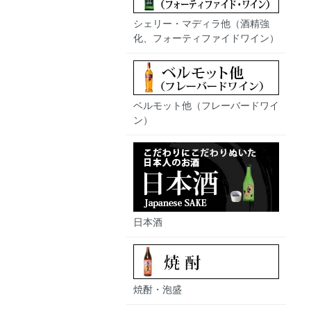
シェリー・マディラ他（酒精強
化、フォーティファイドワイン）
ベルモット他（フレーバードワイ
ン）
日本酒
焼酎・泡盛