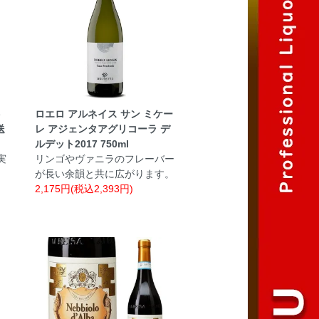
ト
ロエロ アルネイス サン ミケー
送
レ アジェンタアグリコーラ デ
ルデット2017 750ml
実
リンゴやヴァニラのフレーバー
が長い余韻と共に広がります。
2,175円(税込2,393円)