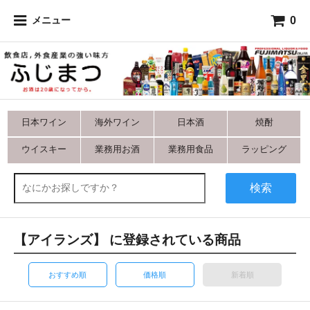
0
メニュー
日本ワイン
海外ワイン
日本酒
焼酎
ウイスキー
業務用お酒
業務用食品
ラッピング
検索
【アイランズ】 に登録されている商品
おすすめ順
価格順
新着順