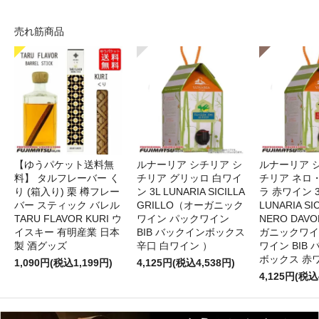
売れ筋商品
【ゆうパケット送料無
ルナーリア シチリア シ
ルナーリア 
料】 タルフレーバー く
チリア グリッロ 白ワイ
チリア ネロ
り (箱入り) 栗 樽フレー
ン 3L LUNARIA SICILLA
ラ 赤ワイン 
バー スティック バレル
GRILLO（オーガニック
LUNARIA SIC
TARU FLAVOR KURI ウ
ワイン パックワイン
NERO DAV
イスキー 有明産業 日本
BIB バックインボックス
ガニックワイ
製 酒グッズ
辛口 白ワイン ）
ワイン BIB
ボックス 赤
1,090円(税込1,199円)
4,125円(税込4,538円)
4,125円(税込