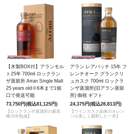
【木製BOX付】アランモル
アラン レアバッチ 15年 フ
ト25年 700ml ロックラン
レンチオーク グランクリ
ザ蒸留所 Arran Single Malt
ュカスク 700ml ロックラ
25 years old※6本まで1個
ンザ蒸溜所(旧アラン蒸留
口で発送可能
所) 御祝 ギフト
73,750円(税込81,125円)
24,375円(税込26,813円)
【ロックランザ蒸溜所の最高
【ワインカスク由来のオレン
峰25年熟成】
ジが美しく調和した一本】