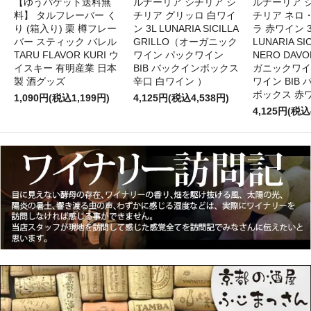
【ゆうパケット送料無
ルナーリア シチリア シ
ルナーリア 
料】 タルフレーバー く
チリア グリッロ 白ワイ
チリア ネロ
り (箱入り) 栗 樽フレー
ン 3L LUNARIA SICILLA
ラ 赤ワイン 
バー スティック バレル
GRILLO（オーガニック
LUNARIA SIC
TARU FLAVOR KURI ウ
ワイン パックワイン
NERO DAV
イスキー 有明産業 日本
BIB バックインボックス
ガニックワイ
製 酒グッズ
辛口 白ワイン ）
ワイン BIB
ボックス 赤
1,090円(税込1,199円)
4,125円(税込4,538円)
4,125円(税込