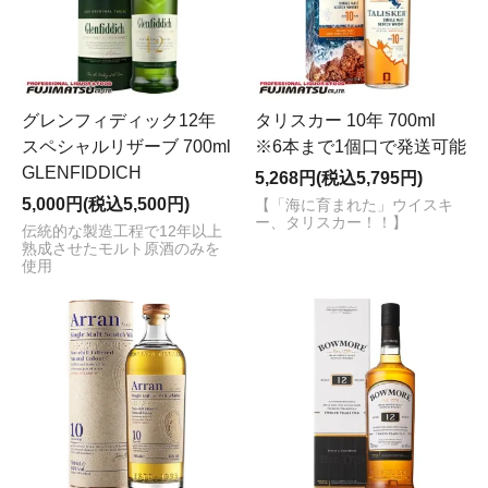
グレンフィディック12年
タリスカー 10年 700ml
スペシャルリザーブ 700ml
※6本まで1個口で発送可能
GLENFIDDICH
5,268円(税込5,795円)
5,000円(税込5,500円)
【「海に育まれた」ウイスキ
ー、タリスカー！！】
伝統的な製造工程で12年以上
熟成させたモルト原酒のみを
使用