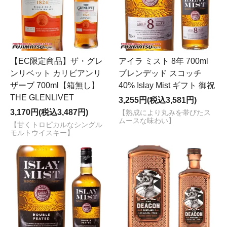
【EC限定商品】ザ・グレ
アイラ ミスト 8年 700ml
ンリベット カリビアンリ
ブレンデッド スコッチ
ザーブ 700ml【箱無し】
40% Islay Mist ギフト 御祝
THE GLENLIVET
3,255円(税込3,581円)
3,170円(税込3,487円)
【熟成により丸みを帯びたス
ムースな味わい】
【甘くトロピカルなシングル
モルトウイスキー】