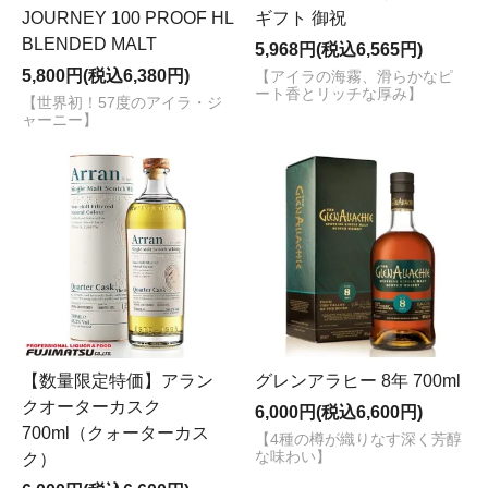
JOURNEY 100 PROOF HL
ギフト 御祝
BLENDED MALT
5,968円(税込6,565円)
5,800円(税込6,380円)
【アイラの海霧、滑らかなピ
ート香とリッチな厚み】
【世界初！57度のアイラ・ジ
ャーニー】
【数量限定特価】アラン
グレンアラヒー 8年 700ml
クオーターカスク
6,000円(税込6,600円)
700ml（クォーターカス
【4種の樽が織りなす深く芳醇
な味わい】
ク）