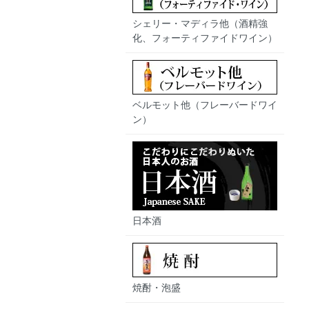
シェリー・マディラ他（酒精強
化、フォーティファイドワイン）
ベルモット他（フレーバードワイ
ン）
日本酒
焼酎・泡盛