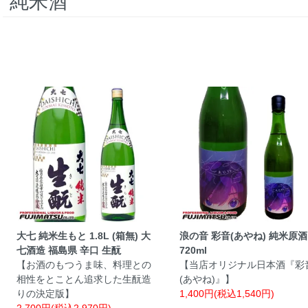
純米酒
大七 純米生もと 1.8L (箱無) 大
浪の音 彩音(あやね) 純米原酒
七酒造 福島県 辛口 生酛
720ml
【お酒のもつうま味、料理との
【当店オリジナル日本酒『彩
相性をとことん追求した生酛造
(あやね)』】
りの決定版】
1,400円(税込1,540円)
2,700円(税込2,970円)