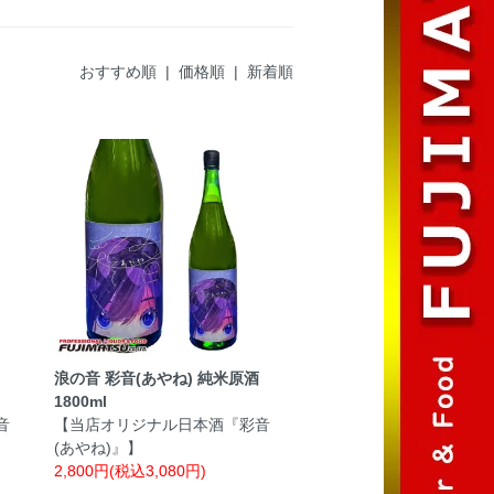
おすすめ順 |
価格順
|
新着順
浪の音 彩音(あやね) 純米原酒
1800ml
音
【当店オリジナル日本酒『彩音
(あやね)』】
2,800円(税込3,080円)