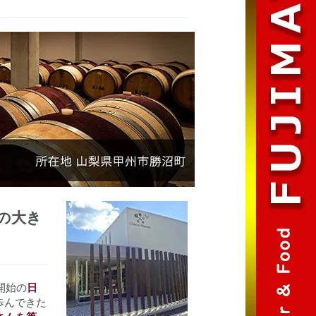
の大き
開始の
日
歩んできた