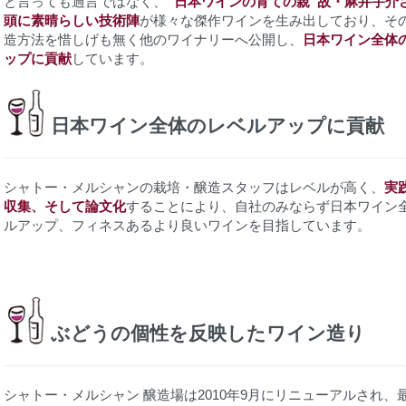
と言っても過言ではなく、
”日本ワインの育ての親”故・麻井宇介
頭に素晴らしい技術陣
が様々な傑作ワインを生み出しており、そ
造方法を惜しげも無く他のワイナリーへ公開し、
日本ワイン全体
ップに貢献
しています。
日本ワイン全体のレベルアップに貢献
シャトー・メルシャンの栽培・醸造スタッフはレベルが高く、
実
収集、そして論文化
することにより、自社のみならず日本ワイン
ルアップ、フィネスあるより良いワインを目指しています。
ぶどうの個性を反映したワイン造り
シャトー・メルシャン 醸造場は2010年9月にリニューアルされ