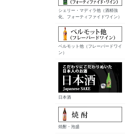
シェリー・マディラ他（酒精強
化、フォーティファイドワイン）
ベルモット他（フレーバードワイ
ン）
日本酒
焼酎・泡盛