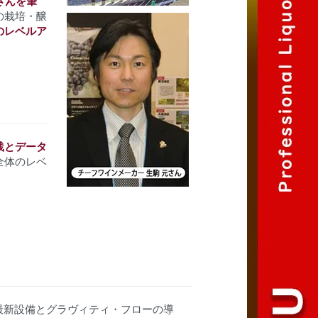
さんを筆
の栽培・醸
のレベルア
践とデータ
全体のレベ
、最新設備とグラヴィティ・フローの導