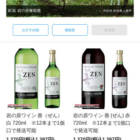
おすすめ順
価格順
新着順
岩の原ワイン 善（ぜん）
岩の原ワイン 善 (ぜん) 赤
白 720ml ※12本まで1個
720ml ※12本まで1個口
口で発送可能
で発送可能
1,270円(税込1,397円)
1,270円(税込1,397円)