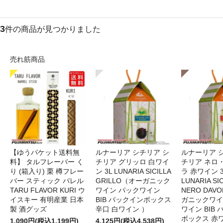
3
件の商品が見つかりました
売れ筋商品
【ゆうパケット送料無
ルナーリア シチリア シ
ルナーリア 
料】 タルフレーバー く
チリア グリッロ 白ワイ
チリア ネロ
り (箱入り) 栗 樽フレー
ン 3L LUNARIA SICILLA
ラ 赤ワイン 
バー スティック バレル
GRILLO（オーガニック
LUNARIA SIC
TARU FLAVOR KURI ウ
ワイン パックワイン
NERO DAV
イスキー 有明産業 日本
BIB バックインボックス
ガニックワイ
製 酒グッズ
辛口 白ワイン ）
ワイン BIB
ボックス 赤
1,090円(税込1,199円)
4,125円(税込4,538円)