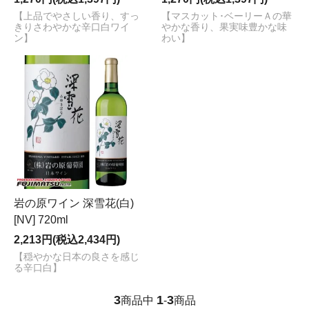
【上品でやさしい香り、すっ
【マスカット･ベーリーＡの華
きりさわやかな辛口白ワイ
やかな香り、果実味豊かな味
ン】
わい】
岩の原ワイン 深雪花(白)
[NV] 720ml
2,213円(税込2,434円)
【穏やかな日本の良さを感じ
る辛口白】
3
1
3
商品中
-
商品