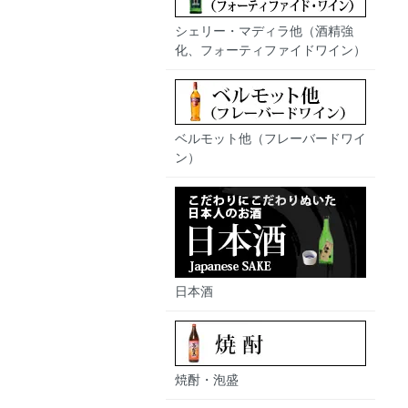
シェリー・マディラ他（酒精強
化、フォーティファイドワイン）
ベルモット他（フレーバードワイ
ン）
日本酒
焼酎・泡盛