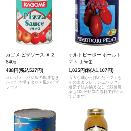
カゴメ ピザソース ＃２
オルトビーボー ホールト
840g
マト １号缶
488円(税込527円)
1,025円(税込1,107円)
オレガノ、バジルの風味をき
広大な畑から採れたトマトを
かせた本場イタリア風のピザ
そのままフレッシュパック。
ソース
遺伝子組み換えなしで残留農
薬も100%ゼロの原料で作られ
ています。