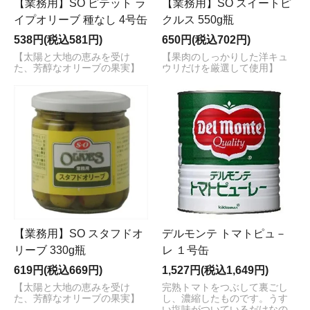
【業務用】SO ピテット ラ
【業務用】SO スイートピ
イプオリーブ 種なし 4号缶
クルス 550g瓶
538円(税込581円)
650円(税込702円)
【太陽と大地の恵みを受け
【果肉のしっかりした洋キュ
た、芳醇なオリーブの果実】
ウリだけを厳選して使用】
【業務用】SO スタフドオ
デルモンテ トマトピュ－
リーブ 330g瓶
レ １号缶
619円(税込669円)
1,527円(税込1,649円)
【太陽と大地の恵みを受け
完熟トマトをつぶして裏ごし
た、芳醇なオリーブの果実】
し、濃縮したものです。うす
い塩味がついているだけなの