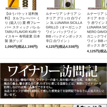
【ゆうパケット送料無
ルナーリア シチリア シ
ルナーリア 
料】 タルフレーバー く
チリア グリッロ 白ワイ
チリア ネロ
り (箱入り) 栗 樽フレー
ン 3L LUNARIA SICILLA
ラ 赤ワイン 
バー スティック バレル
GRILLO（オーガニック
LUNARIA SIC
TARU FLAVOR KURI ウ
ワイン パックワイン
NERO DAV
イスキー 有明産業 日本
BIB バックインボックス
ガニックワイ
製 酒グッズ
辛口 白ワイン ）
ワイン BIB
ボックス 赤
1,090円(税込1,199円)
4,125円(税込4,538円)
4,125円(税込