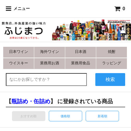
0
メニュー
日本ワイン
海外ワイン
日本酒
焼酎
ウイスキー
業務用お酒
業務用食品
ラッピング
検索
【
瓶詰め・缶詰め
】 に登録されている商品
おすすめ順
価格順
新着順