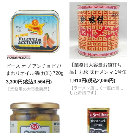
【業務用大容量お値打ち
ピース オブ アンチョビ ひ
品】丸松 味付メンマ 1号缶
まわりオイル漬け(缶) 720g
1,913円(税込2,066円)
3,300円(税込3,564円)
【ラーメン店にて一度は目に
【業務用の大容量商品】
した缶詰です】