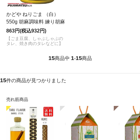
かどや ねりごま （白）
550g 胡麻調味料 練り胡麻
863円(税込932円)
【ごま豆腐、しゃぶしゃぶの
タレ、焼き肉のタレなどに】
15
1
15
商品中
-
商品
15
件の商品が見つかりました
売れ筋商品