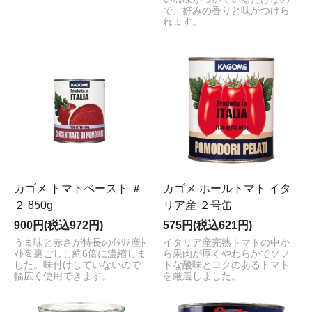
で、好みの香りと味がつけら
れます。
カゴメ トマトペースト ＃
カゴメ ホールトマト イタ
２ 850g
リア産 ２号缶
900円(税込972円)
575円(税込621円)
うま味と赤さが特長のｲﾀﾘｱ産ﾄ
イタリア産完熟トマトの中か
ﾏﾄを裏ごしし約6倍に濃縮しま
ら果肉が厚くやわらかでソフ
した。味付けしていないので
トな酸味とコクのあるトマト
幅広く使用できます。
を厳選しました。