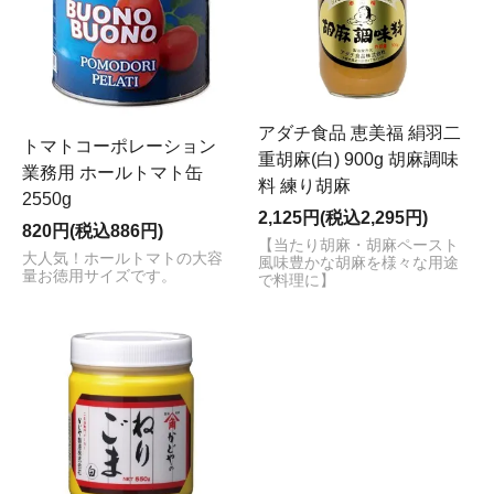
アダチ食品 恵美福 絹羽二
トマトコーポレーション
重胡麻(白) 900g 胡麻調味
業務用 ホールトマト缶
料 練り胡麻
2550g
2,125円(税込2,295円)
820円(税込886円)
【当たり胡麻・胡麻ペースト
大人気！ホールトマトの大容
風味豊かな胡麻を様々な用途
量お徳用サイズです。
で料理に】